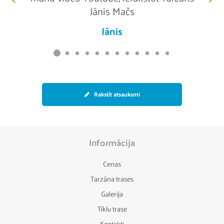
Jānis Mačs
х
Jānis
п
не
п
Rakstīt atsauksmi
т
пр
Informācija
ин
Cenas
Tarzāna trases
Galerija
Tīklu trase
Kontakti