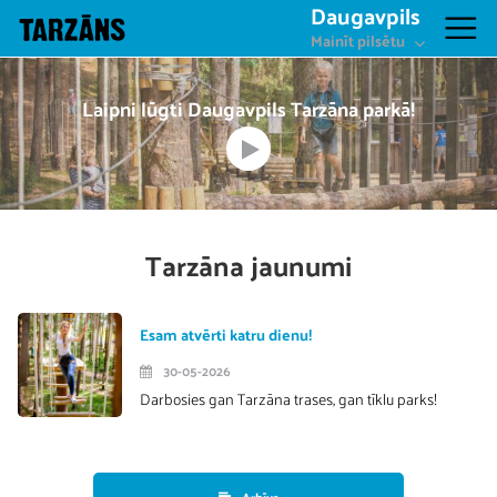
Daugavpils
Mainīt pilsētu
Laipni lūgti Daugavpils Tarzāna parkā!
Tarzāna jaunumi
Esam atvērti katru dienu!
30-05-2026
Darbosies gan Tarzāna trases, gan tīklu parks!