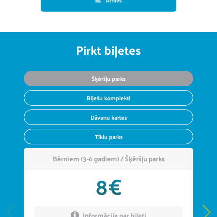
Arhīvs
Pirkt biļetes
Šķēršļu parks
Biļešu komplekti
Dāvanu kartes
Tīklu parks
Bērniem (3-6 gadiem) / Šķēršļu parks
8€
Informācija par biļeti