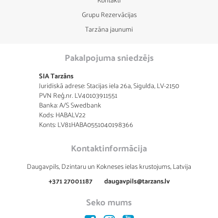
Grupu Rezervācijas
Tarzāna jaunumi
Pakalpojuma sniedzējs
SIA Tarzāns
Juridiskā adrese: Stacijas iela 26a, Sigulda, LV-2150
PVN Reģ.nr. LV40103911551
Banka: A/S Swedbank
Kods: HABALV22
Konts: LV81HABA0551040198366
Kontaktinformācija
Daugavpils, Dzintaru un Kokneses ielas krustojums, Latvija
+371 27001187
daugavpils@tarzans.lv
Seko mums