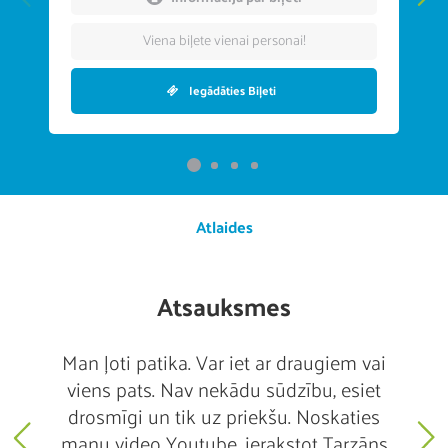
Viena biļete vienai personai!
Iegādāties Biļeti
Atlaides
Atsauksmes
то
Man ļoti patika. Var iet ar draugiem vai
О
viens pats. Nav nekādu sūdzību, esiet
от
м!
drosmīgi un tik uz priekšu. Noskaties
manu video Youtube, ierakstot Tarzāns
о